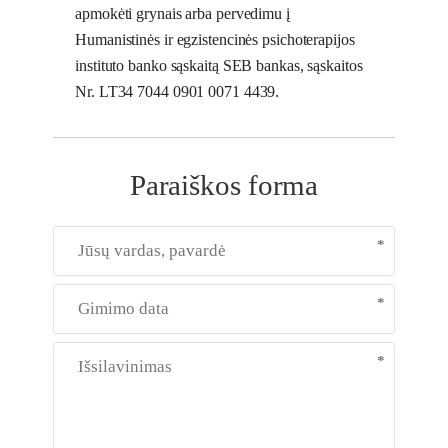
apmokėti grynais arba pervedimu į
Humanistinės ir egzistencinės psichoterapijos
instituto banko sąskaitą SEB bankas, sąskaitos
Nr.
LT34 7044 0901 0071 4439.
Paraiškos forma
Jūsų
*
vardas,
pavardė
Gimimo
*
data
Išsilavinimas
*