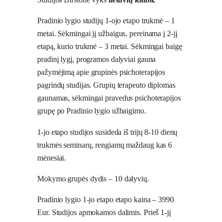
Pradinio lygio studijų 1-ojo etapo trukmė – 1
metai. Sėkmingai jį užbaigus, pereinama į 2-jį
etapą, kurio trukmė – 3 metai. Sėkmingai baigę
pradinį lygį, programos dalyviai gauna
pažymėjimą apie grupinės psichoterapijos
pagrindų studijas. Grupių terapeuto diplomas
gaunamas, sėkmingai pravedus psichoterapijos
grupę po Pradinio lygio užbaigimo.
1-jo etapo studijos susideda iš trijų 8-10 dienų
trukmės seminarų, rengiamų maždaug kas 6
mėnesiai.
Mokymo grupės dydis – 10 dalyvių.
Pradinio lygio 1-jo etapo etapo kaina – 3990
Eur. Studijos apmokamos dalimis. Prieš 1-jį