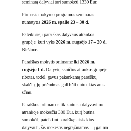
seminarą dalyviai turi sumokėti 1330 Eur.
Pirmasis mokymo programos seminaras
numatytas
2026 m. spalio 23 – 30 d.
Pateikusieji paraiškas dalyvaus atrankos
grupėje, kuri vyks
2026 m. rugsėjo 17 – 20 d.
Birštone.
Paraiškas mokytis priimame
iki 2026 m.
rugsėjo 1 d.
Dalyvių skaičius atrankos grupėje
ri­bo­tas, todėl, gavus pakankamą paraiškų
skaičių, jų priėmimas gali būti nutrauktas an­k­
sčiau.
Paraiškos priimamos tik kartu su dalyvavimo
atrankoje mokesčiu 380 Eur, kurį būtina
sumokėti, pateikiant paraišką; atsisakius
dalyvauti, šis mokestis negrąžinamas . Jį galima