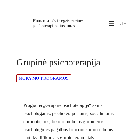
Eiti
prie
Humanistinės ir egzistencinės
turinio
LT
psichoterapijos institutas
Grupinė psichoterapija
MOKYMO PROGRAMOS
Programa „Grupinė psichoterapija“ skirta
psichologams, psichoterapeutams, socialiniams
darbuotojams, besidomintiems grupinėmis
psichologinės pagalbos formomis ir norintiems
tapti kvalifikuotais grupių terapeutais.