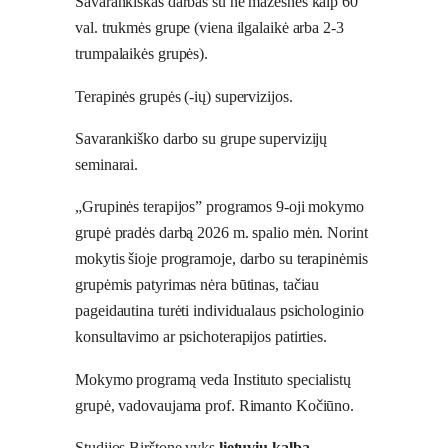
Savarankiškas darbas su ne mažesnės kaip 60
val. trukmės grupe (viena ilgalaikė arba 2-3
trumpalaikės grupės).
Terapinės grupės (-ių) supervizijos.
Savarankiško darbo su grupe supervizijų
seminarai.
„Grupinės terapijos” programos 9-oji mokymo
grupė pradės darbą 2026 m. spalio mėn. Norint
mokytis šioje programoje, darbo su terapinėmis
grupėmis patyrimas nėra būtinas, tačiau
pageidautina turėti individualaus psichologinio
konsultavimo ar psichoterapijos patirties.
Mokymo programą veda Instituto specialistų
grupė, vadovaujama prof. Rimanto Kočiūno.
Studijos Birštone vyks
lietuvių kalba.