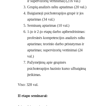
ir supervizorių vertinimai) (216 val.)
Grupių analizės raštu aptarimas (20 val.)
Baigiamoji psichoterapijos grupė ir jos
aptarimas (34 val.)
Seminarų aptarimas (10 val.)
1-jo ir 2-jo etapų darbo apibendrinimas:
profesinės kompetencijos analizės raštu
aptarimas; teorinio darbo pristatymas ir
aptarimas; supervizorių vertinimai (24
val.)
Pažymėjimų apie grupinės
psichoterapijos bazinio kurso užbaigimą
įteikimas.
Viso: 328 val.
II etapo seminarai: