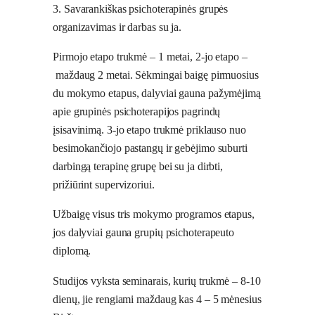
3. Savarankiškas psichoterapinės grupės
organizavimas ir darbas su ja.
Pirmojo etapo trukmė – 1 metai, 2-jo etapo –
maždaug 2 metai. Sėkmingai baigę pirmuosius
du mokymo etapus, dalyviai gauna pažymėjimą
apie grupinės psichoterapijos pagrindų
įsisavinimą. 3-jo etapo trukmė priklauso nuo
besimokančiojo pastangų ir gebėjimo suburti
darbingą terapinę grupę bei su ja dirbti,
prižiūrint supervizoriui.
Užbaigę visus tris mokymo programos etapus,
jos dalyviai gauna grupių psichoterapeuto
diplomą.
Studijos vyksta seminarais, kurių trukmė – 8-10
dienų, jie rengiami maždaug kas 4 – 5 mėnesius