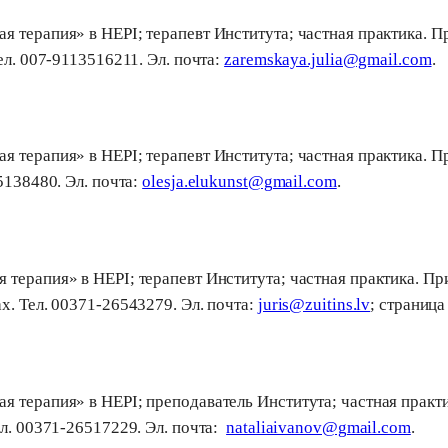
 терапия» в HEPI; терапевт Института; частная практика. Пр
ел. 007-9113516211. Эл. почта:
zaremskaya.julia@gmail.com
.
 терапия» в HEPI; терапевт Института; частная практика. Пр
5138480. Эл. почта:
olesja.elukunst@gmail.com
.
терапия» в HEPI; терапевт Института; частная практика. При
х. Тел. 00371-26543279. Эл. почта:
juris@zuitins.lv
; страница
 терапия» в HEPI; преподаватель Института; частная практи
eл. 00371-26517229. Эл. почта:
nataliaivanov@gmail.com
.