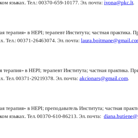
ком языках. Teл.: 00370-659-10177. Эл. почта:
ivona@pkc.lt
.
 терапия» в HEPI; терапевт Института; частная практика. Пр
х. Teл.: 00371-26463074. Эл. почта:
laura.boitmane@gmail.c
терапия» в HEPI; терапевт Института; частная практика. При
х. Тел. 00371-29219378. Эл. почта:
akcionars@gmail.com
.
 терапия» в HEPI; преподаватель Института; частная практи
ском языках. Teл. 00370-610-86213. Эл. почта:
diana.butiene