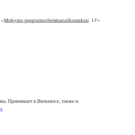
Mokymo programos
Seminarai
Kontaktai
LT
ика. Принимает в Вильнюсе, также и
t
.