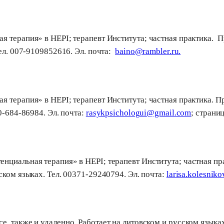
 терапия» в HEPI; терапевт Института; частная практика. П
Teл. 007-9109852616. Эл. почта:
baino@rambler.ru.
 терапия» в HEPI; терапевт Института; частная практика. Пр
0-684-86984. Эл. почта:
rasykpsichologui@gmail.com
; страниц
циальная терапия» в HEPI; терапевт Института; частная пра
ском языках. Тел. 00371-29240794. Эл. почта:
larisa.kolesnik
, также и удаленно. Работает на литовском и русском языках.