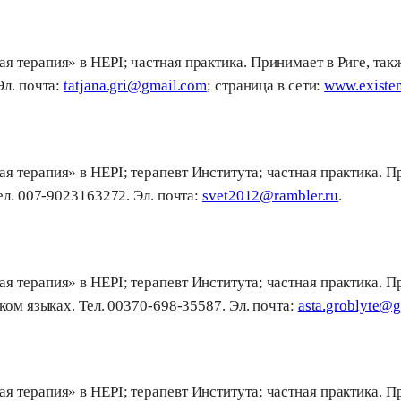
 терапия» в HEPI; частная практика. Принимает в Риге, такж
Эл. почта:
tatjana.gri@gmail.com
; страница в сети:
www.existen
 терапия» в HEPI; терапевт Института; частная практика. Пр
eл. 007-9023163272. Эл. почта:
svet2012@rambler.ru
 терапия» в HEPI; терапевт Института; частная практика. П
ком языках. Тел. 00370-698-35587. Эл. почта:
asta.groblyte@
 терапия» в HEPI; терапевт Института; частная практика. Пр