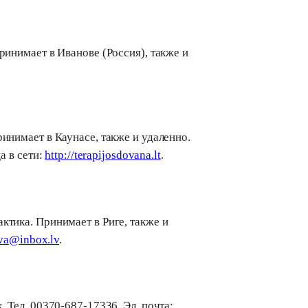
ринимает в Иванове (Россия), также и
инимает в Каунасе, также и удаленно.
а в сети:
http://terapijosdovana.lt
.
ктика. Принимает в Риге, также и
ova@inbox.lv
.
 Тел. 00370-687-17336. Эл. почта: