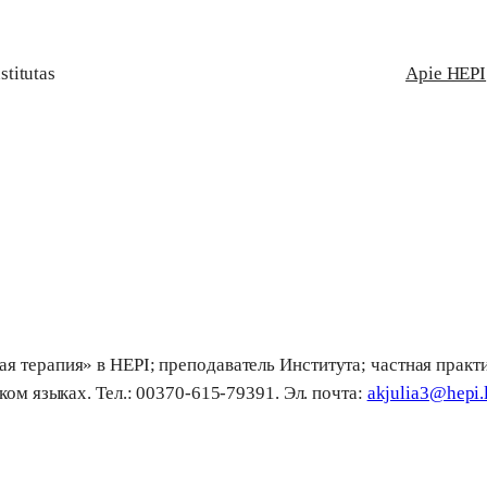
stitutas
Apie HEPI
я терапия» в HEPI; преподаватель Института; частная практ
ком языках. Teл.: 00370-615-79391. Эл. почта:
akjulia3@hepi.l