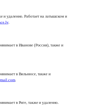
е и удаленно. Работает на латышском и
ce.lv
.
инимает в Иванове (Россия), также и
.
ринимает в Вильнюсе, также и
gmail.com
.
инимает в Риге, также и удаленно.