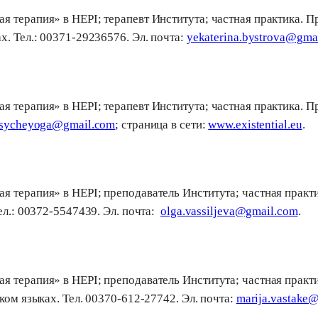
 терапия» в HEPI; терапевт Института; частная практика. Пр
х. Тел.: 00371-29236576. Эл. почта:
yekaterina.bystrova@gma
 терапия» в HEPI; терапевт Института; частная практика. Пр
sycheyoga@gmail.com
; страница в сети:
www.existential.eu
.
 терапия» в HEPI; преподаватель Института; частная практи
eл.: 00372-5547439. Эл. почта:
olga.vassiljeva@gmail.com
.
я терапия» в HEPI; преподаватель Института; частная практ
ком языках. Teл. 00370-612-27742. Эл. почта:
marija.vastake