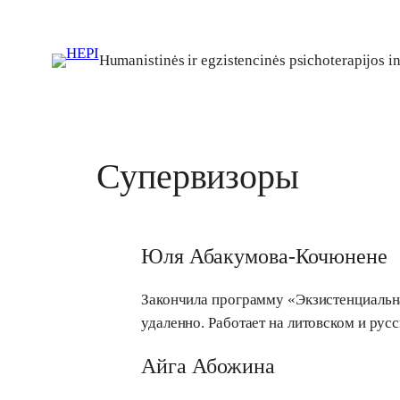
Eiti
prie
Humanistinės ir egzistencinės psichoterapijos in
turinio
Супервизоры
Юля Абакумова-Кочюнене
Закончила программу «Экзистенциальна
удаленно. Работает на литовском и русс
Aйга Aбожина